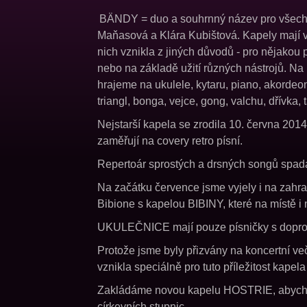
BÄNDY = duo a souhrnný název pro všechn
Maňasová a Klára Kubištová. Kapely mají v
nich vznikla z jiných důvodů - pro nějakou 
nebo na základě užití různých nástrojů. N
hrajeme na ukulele, kytaru, piano, akordeon
triangl, bonga, vejce, gong, valchu, dřívka, 
Nejstarší kapela se zrodila 10. června 2
zaměřují na covery retro písní.
Repertoár sprostých a drsných songů sp
Na začátku července jsme vyjely i na zahra
Bibione s kapelou BIBINY, které na místě i n
UKULEČNICE mají pouze písničky s dopro
Protože jsme byly přizvány na koncertní v
vznikla speciálně pro tuto příležitost k
Zakládáme novou kapelu HOSTRIE, abychom
církevních stupnic.