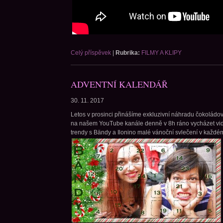
Celý příspěvek
|
Rubrika:
FILMY A KLIPY
ADVENTNÍ KALENDÁŘ
30. 11. 2017
Letos v prosinci přinášíme exkluzivní náhradu čokoládo
na našem YouTube kanále denně v 8h ráno vycházet vi
trendy s Bändy a Ilonino malé vánoční svlečení v každém