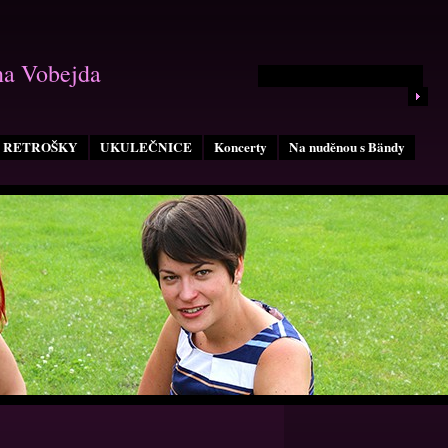
na Vobejda
RETROŠKY
UKULEČNICE
Koncerty
Na nuděnou s Bändy