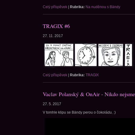
Celý příspěvek
|
Rubrika:
Na nuděnou s Bändy
TRAGIX #6
27. 11. 2017
Celý příspěvek
|
Rubrika:
TRAGIX
Vaclav Polanský & OnAir - Nikdo nejsm
27. 5. 2017
V tomhle klipu se Bändy perou o čokoládu. :)