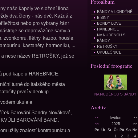
Fotoalbum
y naše kapely ve složení Ilona
BÄNDY V LONDÝNĚ
ždy dva členy - nás dvě. Každá z
BIBINY
příležitost nebo pro vybraný žánr
BONDY LOVE
HANEBNICE
a nástroje se doprovázíme samy a
NA NUDĚNOU S
, zvonkohru, flétny, kazoo, housle,
BÄNDY
tamburínu, kastaněty, harmoniku, ...
RETROŠKY
UKULEČNICE
014 a nese název RETROŠKY, jež se
Poslední fotografie
adá pod kapelu HANEBNICE.
niční turné do italského města
atočily první videoklip.
NA NUDĚNOU S BÄNDY
vodem ukulele.
Archiv
ečírek Barování Sandry Novákové,
<<
květen
>>
apela KVŮLI BAROVÁNÍ BAND.
<<
2025
>>
 užily znalostí kontrapunktu a
Po
Út
St
Čt
Pá
So
Ne
1
2
3
4