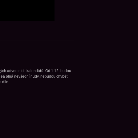
vých adventních kalendářů. Od 1.12. budou
dea plná nevšední nudy, nebudou chybět
 díle.