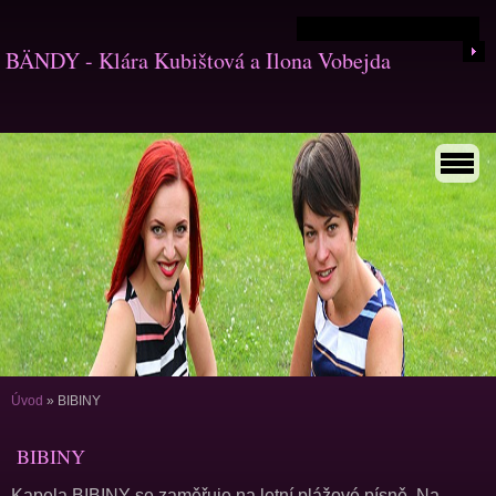
BÄNDY - Klára Kubištová a Ilona Vobejda
Úvod
»
BIBINY
BIBINY
Kapela BIBINY se zaměřuje na letní plážové písně. Na