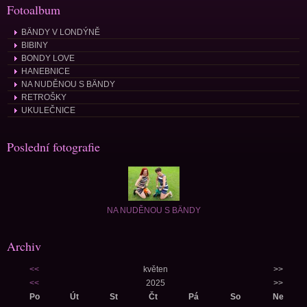
Fotoalbum
BÄNDY V LONDÝNĚ
BIBINY
BONDY LOVE
HANEBNICE
NA NUDĚNOU S BÄNDY
RETROŠKY
UKULEČNICE
Poslední fotografie
NA NUDĚNOU S BÄNDY
Archiv
<<
květen
>>
<<
2025
>>
Po
Út
St
Čt
Pá
So
Ne