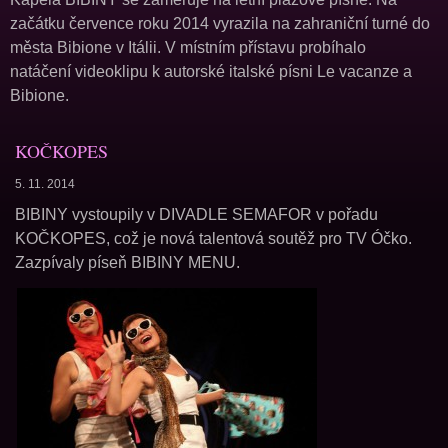
začátku července roku 2014 vyrazila na zahraniční turné do
města Bibione v Itálii. V místním přístavu probíhalo
natáčení videoklipu k autorské italské písni Le vacanze a
Bibione.
KOČKOPES
5. 11. 2014
BIBINY vystoupily v DIVADLE SEMAFOR v pořadu
KOČKOPES, což je nová talentová soutěž pro TV Óčko.
Zazpívaly píseň BIBINY MENU.